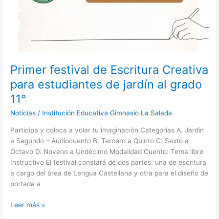
para
estudiantes
de
jardín
al
grado
Primer festival de Escritura Creativa
11°
para estudiantes de jardín al grado
11°
Noticias
/
Institución Educativa Gimnasio La Salada
Participa y coloca a volar tu imaginación Categorías A. Jardín
a Segundo – Audiocuento B. Tercero a Quinto C. Sexto a
Octavo D. Noveno a Undécimo Modalidad Cuento: Tema libre
Instructivo El festival constará de dos partes: una de escritura
a cargo del área de Lengua Castellana y otra para el diseño de
portada a
Leer más »