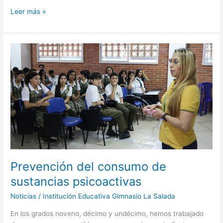
Leer más »
Prevención
del
consumo
de
sustancias
psicoactivas
Prevención del consumo de
sustancias psicoactivas
Noticias
/
Institución Educativa Gimnasio La Salada
En los grados noveno, décimo y undécimo, hemos trabajado