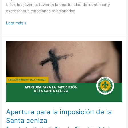
taller, los jóvenes tuvieron la oportunidad de identificar y
expresar sus emociones relacionadas
Leer más »
Apertura
para
la
imposición
de
la
Santa
ceniza
Apertura para la imposición de la
Santa ceniza