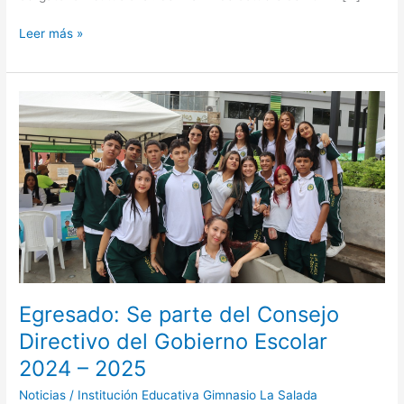
Leer más »
Egresado:
Se
parte
del
Consejo
Directivo
del
Gobierno
Escolar
2024
–
Egresado: Se parte del Consejo
2025
Directivo del Gobierno Escolar
2024 – 2025
Noticias
/
Institución Educativa Gimnasio La Salada