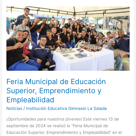
Feria
Municipal
de
Educación
Superior,
Emprendimiento
y
Empleabilidad
Feria Municipal de Educación
Superior, Emprendimiento y
Empleabilidad
Noticias
/
Institución Educativa Gimnasio La Salada
¡Oportunidades para nuestros jóvenes! Este viernes 13 de
septiembre de 2024 se realizó la “Feria Municipal de
Educación Superior, Emprendimiento y Empleabilidad” en el