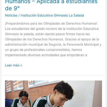
Humanos – Aplicada a estudiantes
de 9°
Noticias
/
Institución Educativa Gimnasio La Salada
¡Preparándonos para las Olimpiadas de Derechos Humanos!
Los estudiantes del grado noveno de la Institución Educativa
Gimnasio la salada, están dando pasos firmes hacia las
Olimpiadas de los Derechos Humanos. Gracias al apoyo de la
administración municipal de Segovia, la Personería Municipal y
un grupo de profesionales comprometidos, hemos
implementado diversas actividades que empoderan a
Leer más »
Preparándonos
para
el
éxito:
Simulacros