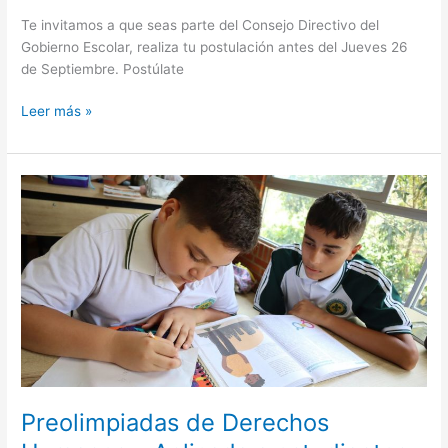
Te invitamos a que seas parte del Consejo Directivo del
Gobierno Escolar, realiza tu postulación antes del Jueves 26
de Septiembre. Postúlate
Leer más »
Preolimpiadas
de
Derechos
Humanos
–
Aplicada
a
estudiantes
de
9°
Preolimpiadas de Derechos