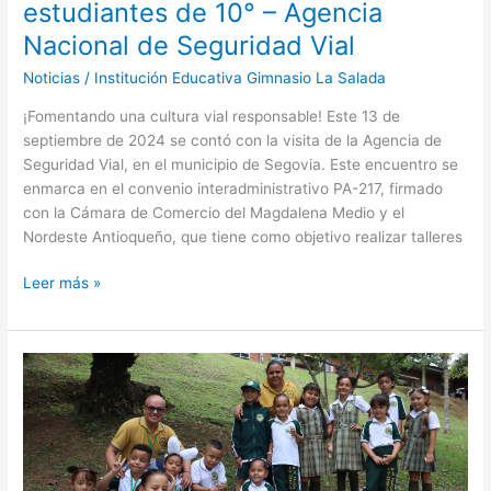
estudiantes de 10° – Agencia
Vial
Nacional de Seguridad Vial
Noticias
/
Institución Educativa Gimnasio La Salada
¡Fomentando una cultura vial responsable! Este 13 de
septiembre de 2024 se contó con la visita de la Agencia de
Seguridad Vial, en el municipio de Segovia. Este encuentro se
enmarca en el convenio interadministrativo PA-217, firmado
con la Cámara de Comercio del Magdalena Medio y el
Nordeste Antioqueño, que tiene como objetivo realizar talleres
Leer más »
Día
Nacional
de
la
Biodiversidad