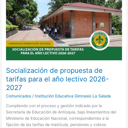
Socialización
de
propuesta
de
tarifas
para
el
año
lectivo
2026-
2027
Socialización de propuesta de
tarifas para el año lectivo 2026-
2027
Comunicados
/
Institución Educativa Gimnasio La Salada
Cumpliendo con el proceso y gestión indicado por la
Secretaría de Educación de Antioquia, bajo lineamientos del
Ministerio de Educación Nacional, correspondientes a la
fijación de las tarifas de matrícula, pensiones y cobros