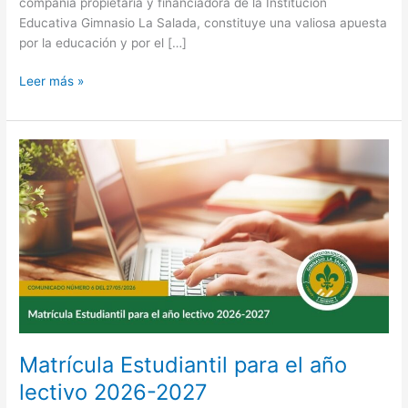
compañía propietaria y financiadora de la Institución
Educativa Gimnasio La Salada, constituye una valiosa apuesta
por la educación y por el […]
Leer más »
Matrícula
Estudiantil
para
el
año
lectivo
2026-
2027
Matrícula Estudiantil para el año
lectivo 2026-2027