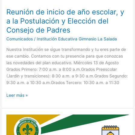
Postulación
y
Reunión de inicio de año escolar, y
Elección
a la Postulación y Elección del
del
Consejo
Consejo de Padres
de
Comunicados
/
Institución Educativa Gimnasio La Salada
Padres
Nuestra Institución se sigue transformando y tu eres parte de
ese cambio. Contamos con tu presencia para que conozcas
las novedades del plan educativo. Miércoles 13 de Agosto
Grados Primero: 7:00 a.m. a 8:00 a.m.Grados Preescolar
(Jardín y transiciones): 8:30 a.m. a 9:30 a.m.Grados Segundo:
9:30 a.m. a 10:30 a.m.Grados Tercero: 10:30 a.m. a 11:30
Leer más »
Inicio
de
Clases: