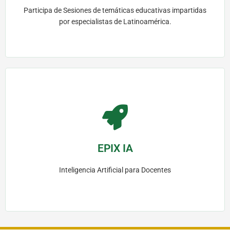
Participa de Sesiones de temáticas educativas impartidas
por especialistas de Latinoamérica.
Portal de Masterclass
2 sesiones en vivo mensuales, con una duración de 90
minutos
EPIX IA
Inteligencia Artificial para Docentes