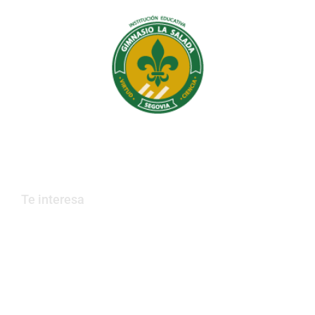
EPIX IA
Inteligencia Artificial para Docentes
Institución Educativa Gimnasio La Salada
Educamos en valores, que construyen país.
Te interesa
Trabaja con nosotros
PQRs
Contáctanos