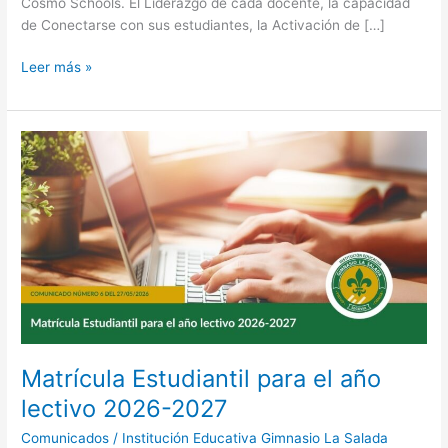
Cosmo Schools. El Liderazgo de cada docente, la capacidad
de Conectarse con sus estudiantes, la Activación de […]
Leer más »
Matrícula
Estudiantil
para
el
año
lectivo
2026-
2027
Matrícula Estudiantil para el año
lectivo 2026-2027
Comunicados
/
Institución Educativa Gimnasio La Salada