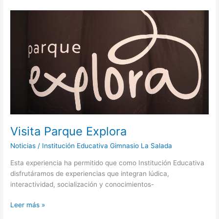
Visita
Parque
Explora
Visita Parque Explora
Noticias
/
Institución Educativa Gimnasio La Salada
Esta experiencia ha permitido que como Institución Educativa
disfrutáramos de experiencias que integran lúdica,
interactividad, socialización y conocimientos-
Leer más »