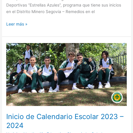
Deportivas “Estrellas Azules”, programa que tiene sus inicios
en el Distrito Minero Segovia – Remedios en el
Leer más »
Inicio
de
Calendario
Escolar
2023
–
2024
Inicio de Calendario Escolar 2023 –
2024