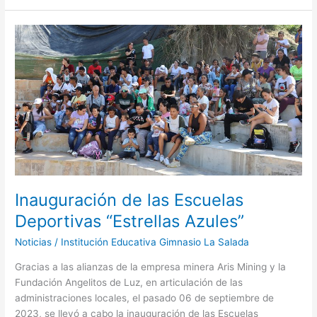
Inauguración
de
las
Escuelas
Deportivas
“Estrellas
Azules”
Inauguración de las Escuelas
Deportivas “Estrellas Azules”
Noticias
/
Institución Educativa Gimnasio La Salada
Gracias a las alianzas de la empresa minera Aris Mining y la
Fundación Angelitos de Luz, en articulación de las
administraciones locales, el pasado 06 de septiembre de
2023, se llevó a cabo la inauguración de las Escuelas