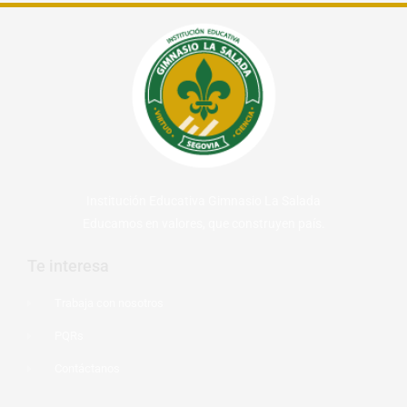
Institución Educativa Gimnasio La Salada
Educamos en valores, que construyen país.
Te interesa
Trabaja con nosotros
PQRs
Contáctanos