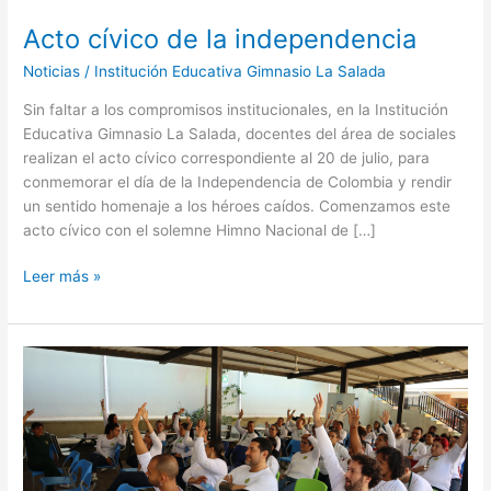
Acto cívico de la independencia
Acto
cívico
Noticias
/
Institución Educativa Gimnasio La Salada
de
la
Sin faltar a los compromisos institucionales, en la Institución
independencia
Educativa Gimnasio La Salada, docentes del área de sociales
realizan el acto cívico correspondiente al 20 de julio, para
conmemorar el día de la Independencia de Colombia y rendir
un sentido homenaje a los héroes caídos. Comenzamos este
acto cívico con el solemne Himno Nacional de […]
Leer más »
El
contagio
de
la
amabilidad