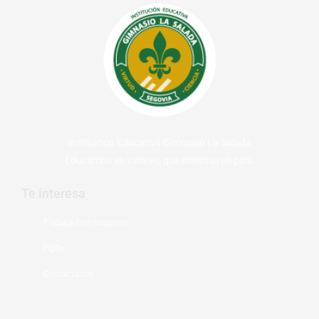
Institución Educativa Gimnasio La Salada
Educamos en valores, que construyen país.
Te interesa
Trabaja con nosotros
PQRs
Contáctanos