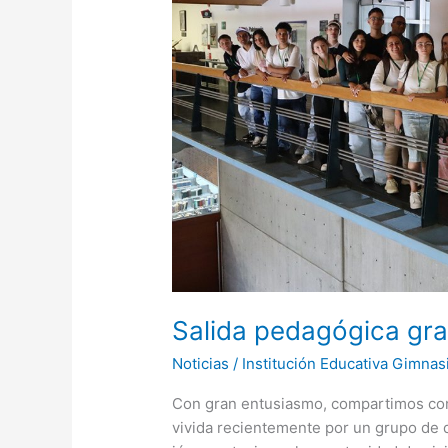
grado
11
a
la
U
EAFIT
Salida pedagógica gra
Noticias
/
Institución Educativa Gimnas
Con gran entusiasmo, compartimos con
vivida recientemente por un grupo de 