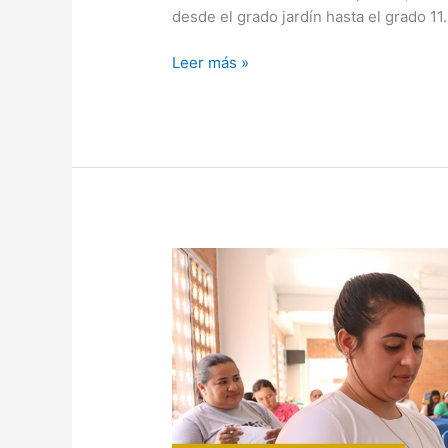
desde el grado jardín hasta el grado 11.
Leer más »
Circular
15
del
21
de
Mayo
de
2024