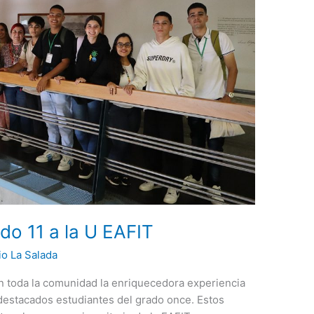
do 11 a la U EAFIT
io La Salada
 toda la comunidad la enriquecedora experiencia
destacados estudiantes del grado once. Estos