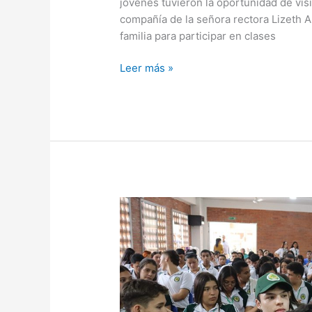
jóvenes tuvieron la oportunidad de visi
compañía de la señora rectora Lizeth 
familia para participar en clases
Leer más »
Orientación
vocacional
Universidad
Nacional
y
SENA
dirigido