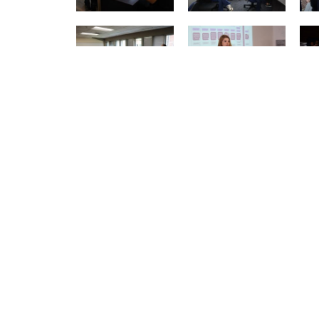
Ant
ANTERIOR
Te