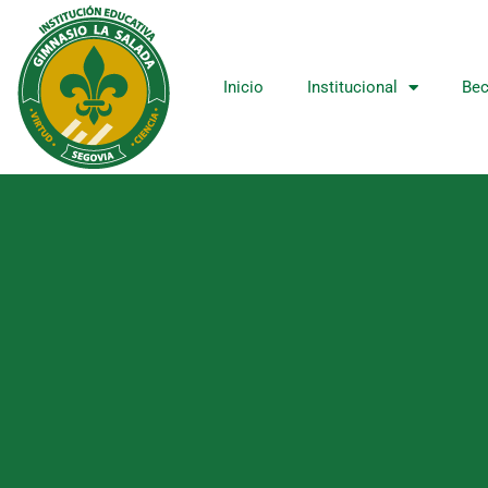
Ir
al
contenido
Inicio
Institucional
Bec