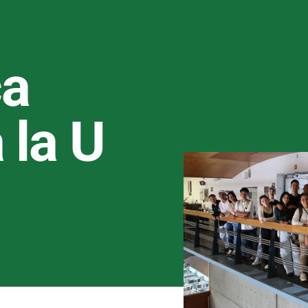
ca
 la U