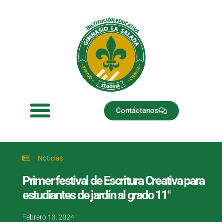
Ir
al
contenido
Contáctanos
Noticias
Primer festival de Escritura Creativa para
estudiantes de jardín al grado 11°
Febrero 13, 2024