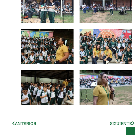
Ant
ANTERIOR
SIGUIENTE
S