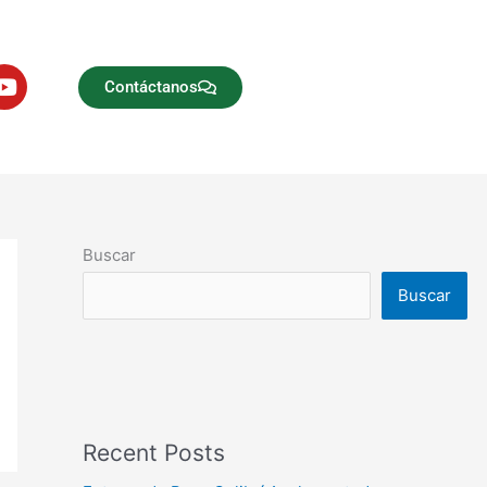
Y
Contáctanos
o
u
t
u
b
e
Buscar
Buscar
Recent Posts