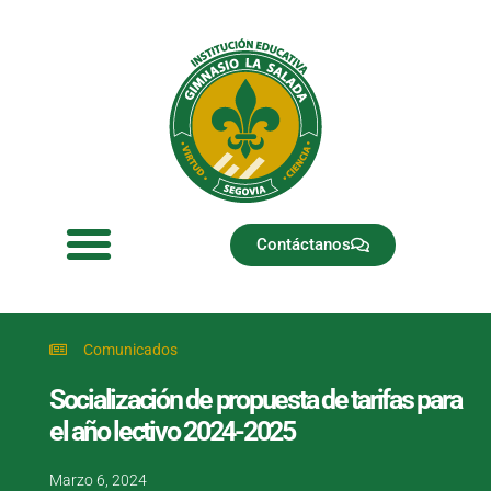
Ir
al
contenido
Contáctanos
Comunicados
Socialización de propuesta de tarifas para
el año lectivo 2024-2025
Marzo 6, 2024