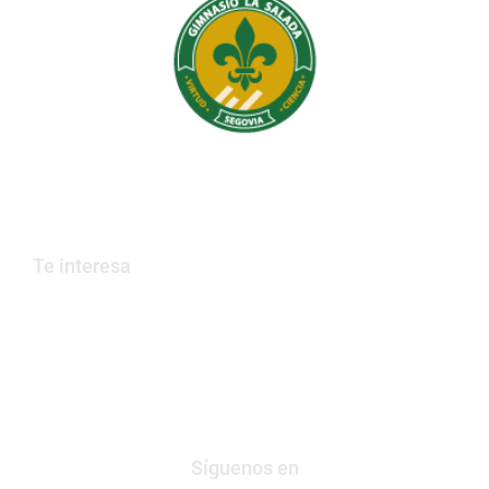
Institución Educativa Gimnasio La Salada
Educamos en valores, que construyen país.
Te interesa
Trabaja con nosotros
PQRs
Contáctanos
Síguenos en