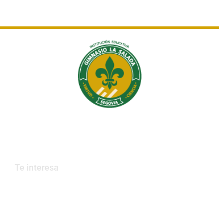
Institución Educativa Gimnasio La Salada
Educamos en valores, que construyen país.
Te interesa
Trabaja con nosotros
PQRs