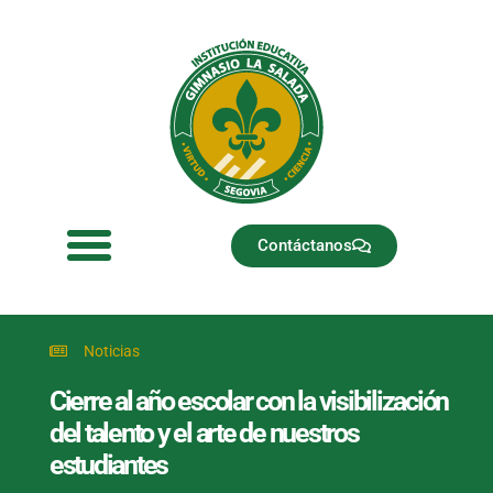
Ir
al
contenido
Contáctanos
Noticias
Cierre al año escolar con la visibilización
del talento y el arte de nuestros
estudiantes