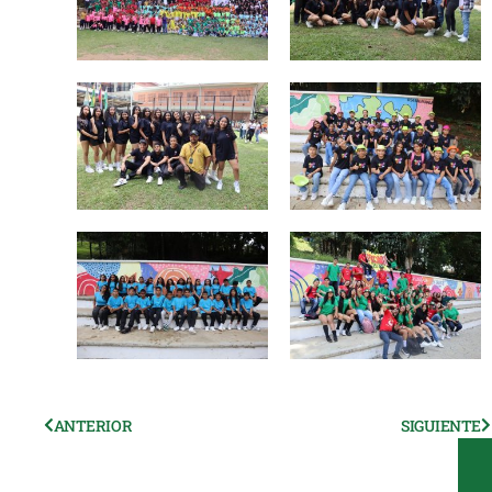
Ant
ANTERIOR
SIGUIENTE
S