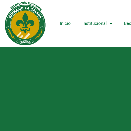
Ir
al
contenido
Inicio
Institucional
Bec