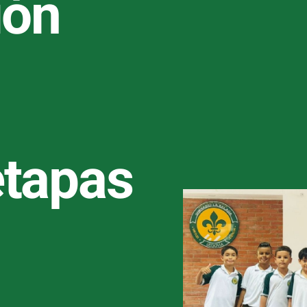
ión
l
etapas