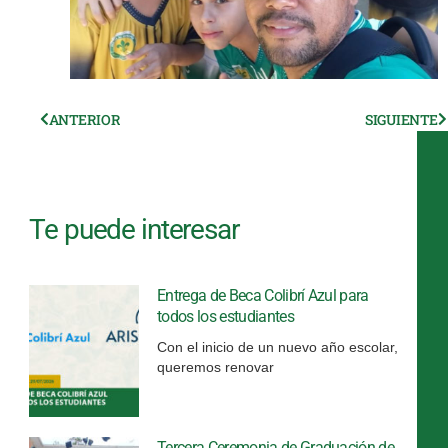
Ant
ANTERIOR
SIGUIENTE
S
Te puede interesar
Entrega de Beca Colibrí Azul para
todos los estudiantes
Con el inicio de un nuevo año escolar,
queremos renovar
Tercera Ceremonia de Graduación de