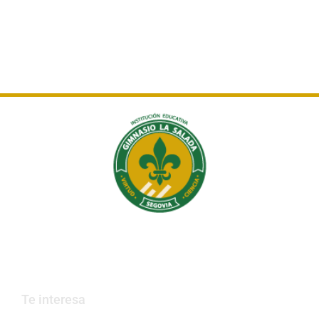
Institución Educativa Gimnasio La Salada
Educamos en valores, que construyen país.
Te interesa