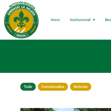
Ir
al
contenido
Inicio
Institucional
Bec
Todo
Comunicados
Noticias