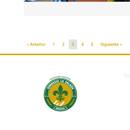
« Anterior
1
2
3
4
5
Siguiente »
Te
Institución Educativa Gimnasio La Salada