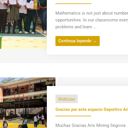
Mathematics is not just about numbers;
opportunities. In our classrooms ever
problems and learn ...
Continua leyendo →
Noticias
Gracias por este espacio Deportivo Ar
Muchas Gracias Aris Mining Segovia. 