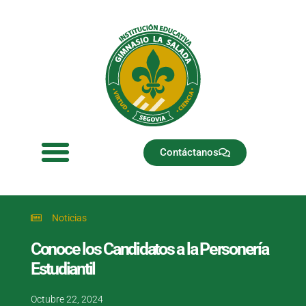
Ir
al
contenido
Contáctanos
Noticias
Conoce los Candidatos a la Personería
Estudiantil
Octubre 22, 2024