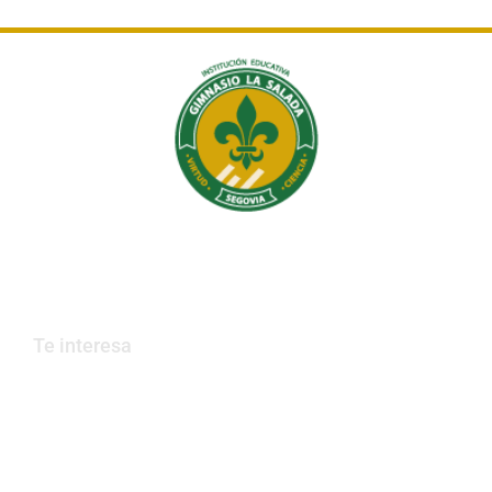
Institución Educativa Gimnasio La Salada
Educamos en valores, que construyen país.
Te interesa
Trabaja con nosotros
PQRs
Contáctanos