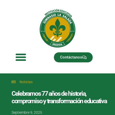
Ir
al
contenido
Contáctanos
Noticias
Celebramos 77 años de historia,
compromiso y transformación educativa
Septiembre 9, 2025